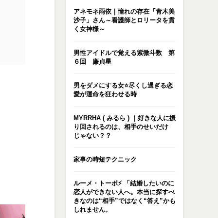
アネモネ雨依｜憧れの存在「青木美
沙子」さん～看護師とロリータを貫
く女神様～
男性アイドルで覚える紫微斗数 第
６回 廉貞星
男をダメにする女⭐️尽くし過ぎる恋
愛が運命を狂わせる時
MYRRHA ( みるら ) ｜好きな人に振
り回されるのは、相手のせいだけ
じゃない？？
家事の時短テクニック
ルーメ・トーポ⚡️ 「結婚したいのに
恋人ができない人へ。本当に探すべ
きなのは“相手”ではなく“答え”かも
しれません。