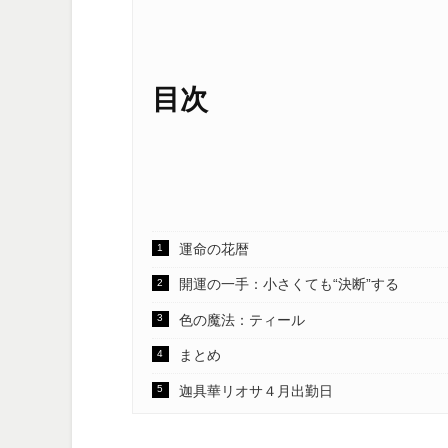
目次
運命の花暦
開運の一手：小さくても“決断”する
色の魔法：ティール
まとめ
迦具華リオサ４月出勤日