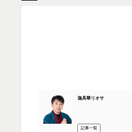
迦具華リオサ
記事一覧