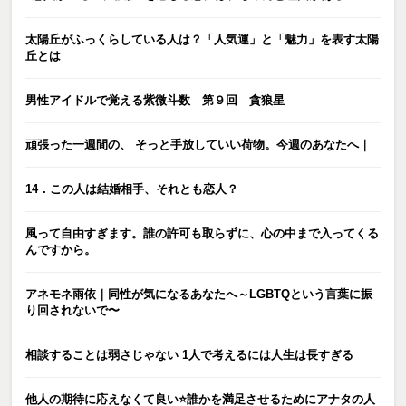
太陽丘がふっくらしている人は？「人気運」と「魅力」を表す太陽
丘とは
男性アイドルで覚える紫微斗数 第９回 貪狼星
頑張った一週間の、 そっと手放していい荷物。今週のあなたへ｜
14．この人は結婚相手、それとも恋人？
風って自由すぎます。誰の許可も取らずに、心の中まで入ってくる
んですから。
アネモネ雨依｜同性が気になるあなたへ～LGBTQという言葉に振
り回されないで〜
相談することは弱さじゃない 1人で考えるには人生は長すぎる
他人の期待に応えなくて良い⭐️誰かを満足させるためにアナタの人