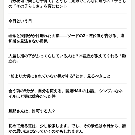
【数秘術で楽しむ子育て】どうして兄弟でこんなに違うの？子ども
の「その子らしさ」を育むヒント
今日という日
理念と実際がかけ離れた面接――ソードの2・逆位置が告げる、違
和感を見逃さない勇気
人差し指の下がふっくらしている人は？木星丘が教えてくれる「独
立心」
“前より大切にされていない気がする”とき、見るべきこと
会う前の5分が、自分を変える。開運NAiLのお話。 シンプルなネ
イルほど実は雄弁だった件
旦那さんは、許可する人？
初めて走る道は、少し緊張します。でも、その景色は今日から、誰
かの思い出になっていくのかもしれません