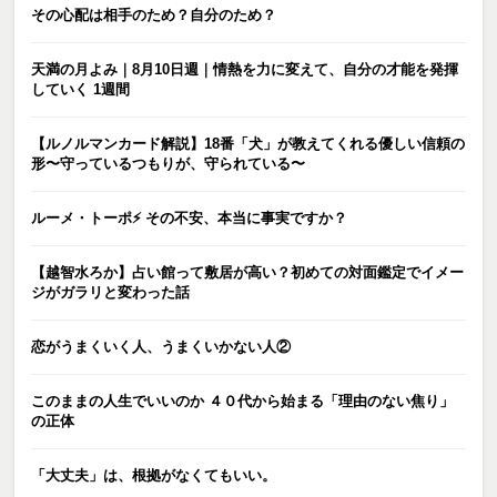
その心配は相手のため？自分のため？
天満の月よみ｜8月10日週｜情熱を力に変えて、自分の才能を発揮
していく 1週間
【ルノルマンカード解説】18番「犬」が教えてくれる優しい信頼の
形〜守っているつもりが、守られている〜
ルーメ・トーポ⚡️ その不安、本当に事実ですか？
【越智水ろか】占い館って敷居が高い？初めての対面鑑定でイメー
ジがガラリと変わった話
恋がうまくいく人、うまくいかない人②
このままの人生でいいのか ４０代から始まる「理由のない焦り」
の正体
「大丈夫」は、根拠がなくてもいい。