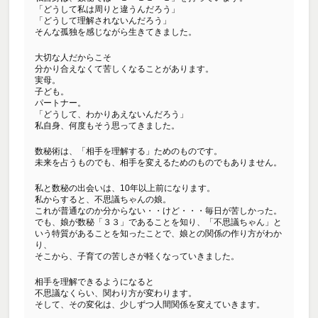
「どうして私は周りと違うんだろう」
「どうして理解されないんだろう」
そんな孤独を感じながら生きてきました。
大切な人だからこそ
分かり合えなくて苦しくなることがあります。
実母。
子ども。
パートナー。
「どうして、わかりあえないんだろう」
私自身、何度もそう思ってきました。
数秘術は、「相手を理解する」ためのものです。
未来を占うものでも、相手を変えるためのものでもありません。
私と数秘の出会いは、10年以上前になります。
私からすると、不思議ちゃんの娘。
これが普通なのか分からない・・けど・・・毎日が苦しかった。
でも、娘が数秘「３３」であることを知り、「不思議ちゃん」と
いう特質があることを知ったことで、娘との関係の作り方がわか
り、
そこから、子育ての苦しさが軽くなっていきました。
相手を理解できるようになると
不思議なくらい、関わり方が変わります。
そして、その変化は、少しずつ人間関係を変えていきます。