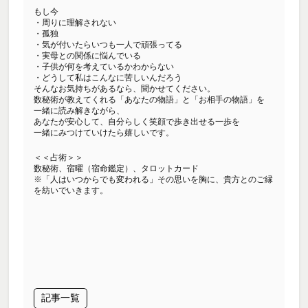
もし今
・周りに理解されない
・孤独
・気が付いたらいつも一人で頑張ってる
・実母との関係に悩んでいる
・子供が何を考えているかわからない
・どうして私はこんなに苦しいんだろう
そんなお気持ちがあるなら、聞かせてください。
数秘術が教えてくれる「あなたの物語」と「お相手の物語」を
一緒に読み解きながら、
あなたが安心して、自分らしく笑顔で歩き出せる一歩を
一緒にみつけていけたら嬉しいです。
＜＜占術＞＞
数秘術、宿曜（宿命鑑定）、タロットカード
※「人はいつからでも変われる」その思いを胸に、貴方とのご縁
を紡いでいきます。
記事一覧