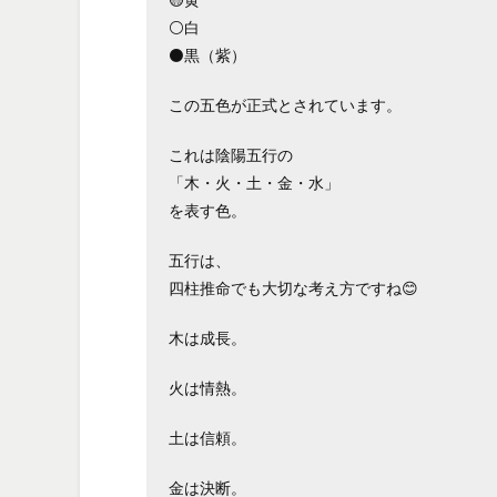
🟡黄
⚪白
⚫黒（紫）
この五色が正式とされています。
これは陰陽五行の
「木・火・土・金・水」
を表す色。
五行は、
四柱推命でも大切な考え方ですね😊
木は成長。
火は情熱。
土は信頼。
金は決断。