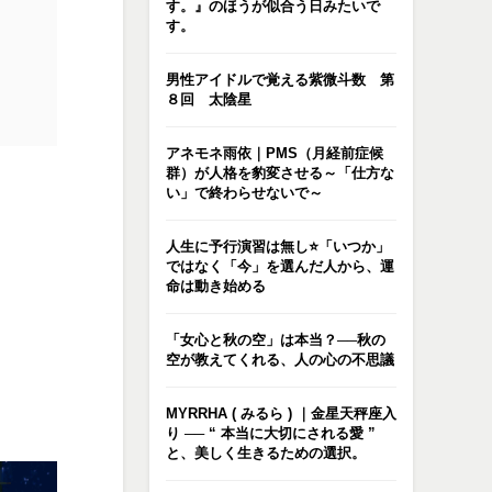
す。』のほうが似合う日みたいで
す。
男性アイドルで覚える紫微斗数 第
８回 太陰星
アネモネ雨依｜PMS（月経前症候
群）が人格を豹変させる～「仕方な
い」で終わらせないで～
人生に予行演習は無し⭐️「いつか」
ではなく「今」を選んだ人から、運
命は動き始める
「女心と秋の空」は本当？──秋の
空が教えてくれる、人の心の不思議
MYRRHA ( みるら ) ｜金星天秤座入
り ── “ 本当に大切にされる愛 ”
と、美しく生きるための選択。