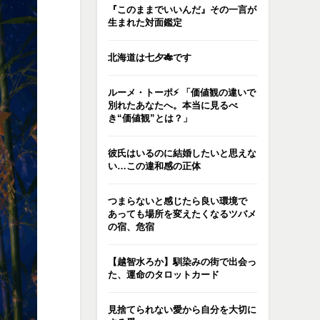
『このままでいいんだ』その一言が
生まれた対面鑑定
北海道は七夕🎋です
ルーメ・トーポ⚡️ 「価値観の違いで
別れたあなたへ。本当に見るべ
き“価値観”とは？」
彼氏はいるのに結婚したいと思えな
い…この違和感の正体
つまらないと感じたら良い環境で
あっても場所を変えたくなるツバメ
の宿、危宿
【越智水ろか】馴染みの街で出会っ
た、運命のタロットカード
見捨てられない愛から自分を大切に