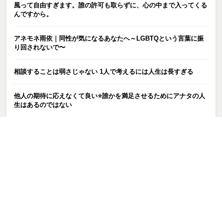
風って自由すぎます。誰の許可も取らずに、心の中まで入ってくる
んですから。
アネモネ雨依｜同性が気になるあなたへ～LGBTQという言葉に振
り回されないで〜
相談することは弱さじゃない 1人で考えるには人生は長すぎる
他人の期待に応えなくて良い⭐️誰かを満足させるためにアナタの人
生はあるのではない
いい一日だった
ルーメ・トーポ⚡️「別れるべき？」そう悩む人ほど、本当に迷って
いることがあります
たこの日!?そろばんの日!?
「やめたほうがいい」とわかっているのに離れられない恋をしてい
るあなたへ