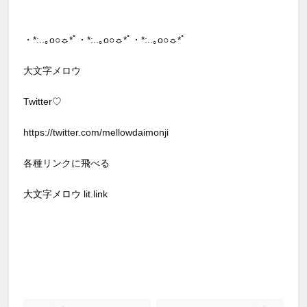
・
*:..
｡
o○
☼
*ﾟ・
*:..
｡
o○
☼
*ﾟ・
*:..
｡
o○
☼
*ﾟ
大文字メロウ
Twitter♡
https://twitter.com/mellowdaimonji
各種リンクに飛べる
大文字メロウ
lit.link