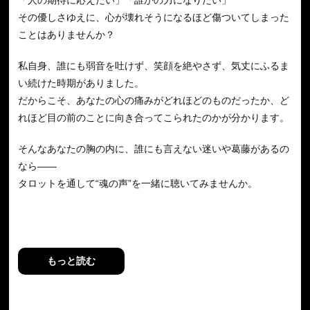
その優しさゆえに、心が壊れそうになるほど傷ついてしまった
ことはありませんか？
私自身、誰にも弱音を吐けず、笑顔を絶やさず、気丈にふるま
い続けた時期がありました。
だからこそ、あなたの心の痛みがどれほどのものだったか、ど
れほど目の前のことに向き合ってこられたのかが分かります。
そんなあなたの胸の内に、誰にも言えない迷いや葛藤があるの
なら――
タロットを通して“魂の声”を一緒に聴いてみませんか。
カードから届くメッセージは、あなたの中にある“本当の答
え”を照らし出し、
魂がときめく選択へと導いてくれます。
もっと読む
“本当はこうなりたい”
“こんな道を歩んでみたい”