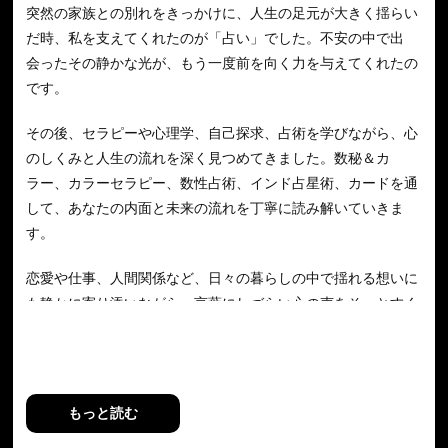
突然の家族との別れをきっかけに、人生の足元が大きく揺らい
だ時、私を支えてくれたのが「占い」でした。不安の中で出
会ったその静かな光が、もう一度前を向く力を与えてくれたの
です。
その後、セラピーや心理学、自己探求、占術を学びながら、心
のしくみと人生の流れを深く見つめてきました。数秘＆カ
ラー、カラーセラピー、数性占術、インド占星術、カードを通
して、あなたの内面と未来の流れを丁寧に読み解いていきま
す。
恋愛や仕事、人間関係など、日々の暮らしの中で揺れる想いに
も静かに寄り添いながら、言葉にしづらい心の声をそっとすく
い上げていく鑑定が私のスタイルです。
迷いの中にいる時も、あなたのペースで大丈夫。肩の力がふっ
と抜けるような時間をお届けできたら幸いです。どうぞ気負わ
もっと読む
ず、お話しにいらしてください。