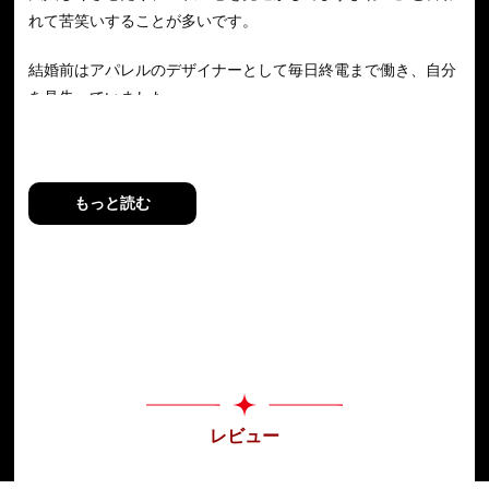
れて苦笑いすることが多いです。
結婚前はアパレルのデザイナーとして毎日終電まで働き、自分
を見失っていました。
ただ、上司や同僚、部下の本音が聞かずともわかるため、人間
関係でのトラブルは無縁でした。
結婚しようと思い、デザイナーを辞めたとたん理想の男性が現
もっと読む
れて、すぐに結婚。
子どもも、ちょうど欲しい女児2人を授かり、現在は両親の介
護をしながら占い師をしております。
恋愛や結婚だけでなく、ママ友の悩み、職場での人間関係のい
ざこざなど、簡単に解決してきました。
悩んでいましたら、どうぞお気軽にお電話ください。
レビュー