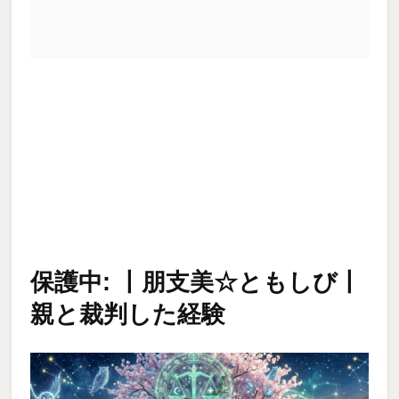
保護中: 丨朋支美☆ともしび丨
親と裁判した経験