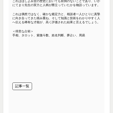
これはほしよみ堂の歴史においても前例のないことであり、いか
にてまり先生の実力と人柄が際立っていたかを物語っています。
これは偶然ではなく、確かな鑑定力と、相談者一人ひとりに真摯
に向き合ってきた積み重ね、そして知識と技術をわかりやすく人
へ伝える稀有な才能が、高く評価された結果と言えるでしょう。
＜得意な占術＞
手相、タロット、紫微斗数、姓名判断、夢占い、周易
記事一覧