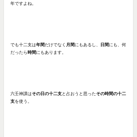
年ですよね。
でも十二支は
年間
だけでなく
月間
にもあるし、
日間
にも、何
だったら
時間
にもあります。
六壬神課は
その日の十二支
と占おうと思った
その時間の十二
支
を使う。