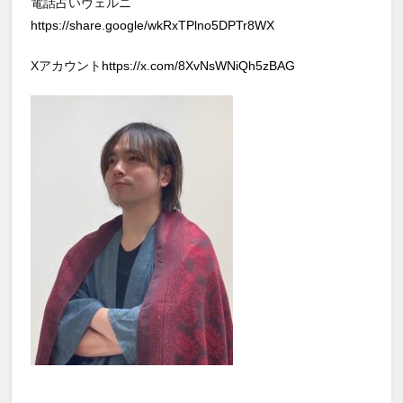
電話占いヴェルニ
https://share.google/wkRxTPlno5DPTr8WX
Xアカウント
https://x.com/8XvNsWNiQh5zBAG