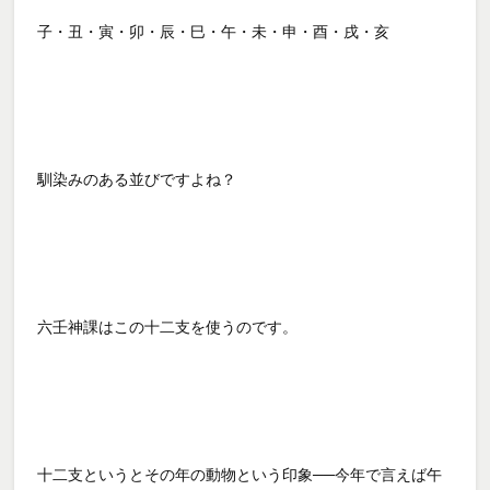
子・丑・寅・卯・辰・巳・午・未・申・酉・戌・亥
馴染みのある並びですよね？
六壬神課はこの十二支を使うのです。
十二支というとその年の動物という印象──今年で言えば午