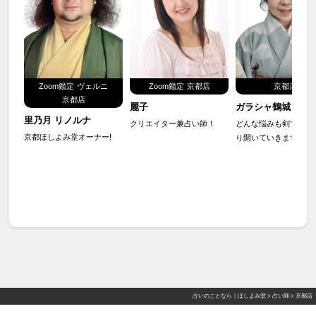
Zoom鑑定
ヴェルニ
Zoom鑑定
京都店
京都店
京都店
麗子
ガラシャ鶴城
里乃月 リノルナ
クリエイター兼占い師！
どんな悩みも剣で運命
京都ほしよみ堂オーナー!
り開いていきます
占いのことなら｜ほしよみ堂
>
占い師
>
京都店