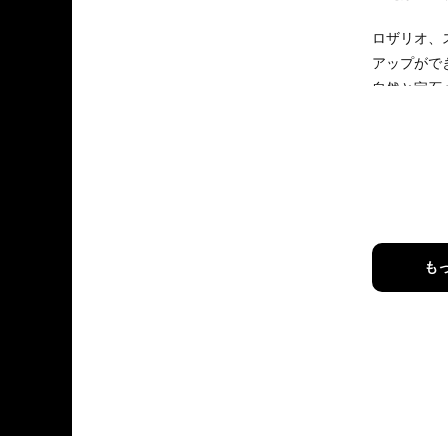
ロザリオ、
アップがで
自然と宝石
てレクチャ
特に出会い
します
その頃から
占いだけで
ンを開いて
も
徐々に身体
ここが悪そ
わ！！など
占いを続け
ンできた！