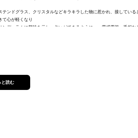
ステンドグラス、クリスタルなどキラキラした物に惹かれ、接している
きて心が軽くなり
ペンデュラムに興味を示し、占いができるように。。霊感霊視、手相な
ーしていきます。
、結婚、時期、仕事、健康、離婚、家相、ソウルメイト、ツインレイな
数えると鑑定歴は30年以上になります。
は飽き足らず、アロマやヨガ講師の資格、エステの国際ライセンスを習
、セッションしていくうちに身体構造を深く理解できたのか
っと読む
の透視ができるようになりました。
うですね、気をつけてくださいねと言うと、先日健康診断で引っかかっ
とお客様に驚かれた事もしばしばありました。
てきて良かった事は、癒された、元気がでた、時期どうりに出会いがあ
！アドバイスどうりにしたら思いどうりに転職できた、困難を回避でき