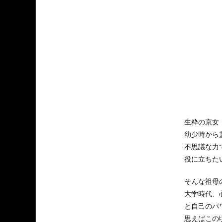
生粋の京女
幼少時から
不思議な力
役に立ちた
そんな祖母
大学時代、
と自己のパ
思えばこの