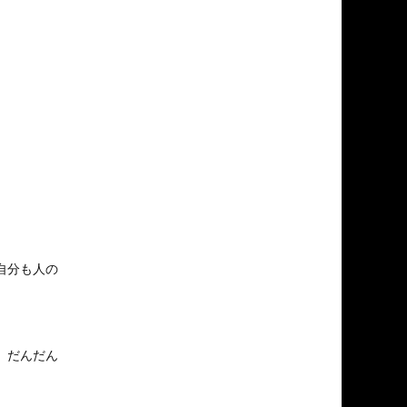
自分も人の
、
、だんだん