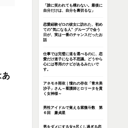
「誰に笑われても構わない。最後に
自分だけは、自分を裏切るな」
恋愛経験ゼロの彼女に訪れた、初め
ての”気になる人” グループで会う
日が、実は一番のチャンスだったお
話
仕事では完璧に道を選べるのに、恋
愛だけ迷子になる不思議。どうやら
心には専用のナビがあるみたいで
す。
はあ
アネモネ雨依｜憧れの存在「青木美
沙子」さん～看護師とロリータを貫
く女神様～
男性アイドルで覚える紫微斗数 第
６回 廉貞星
男をダメにする女⭐️尽くし過ぎる恋