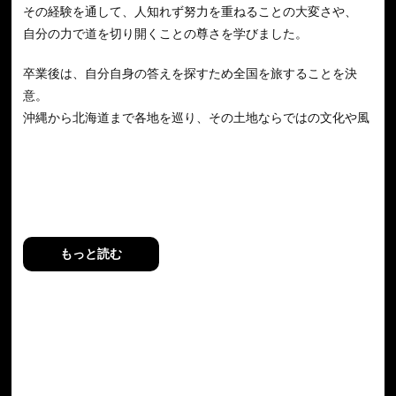
その経験を通して、人知れず努力を重ねることの大変さや、
自分の力で道を切り開くことの尊さを学びました。
卒業後は、自分自身の答えを探すため全国を旅することを決
意。
沖縄から北海道まで各地を巡り、その土地ならではの文化や風
土、
人々との出会いを重ねてきました。
旅の中で出会った多くの人々の人生には、
それぞれ異なる悩みや夢がありました。
そして、
「正解はひとつではないこと」
もっと読む
「自分らしい生き方は必ず見つけられること」
を実感するようになります。
その経験を活かし、現在は占い師として活動。
恋愛、仕事、人間関係、将来への不安など、
さまざまな相談に寄り添いながら、