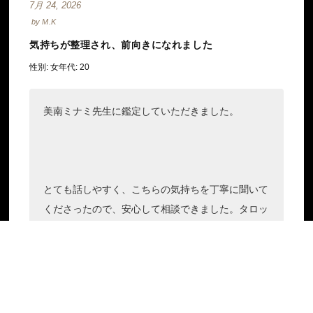
7月 24, 2026
by
M.K
気持ちが整理され、前向きになれました
性別:
女
年代:
20
美南ミナミ先生に鑑定していただきました。
とても話しやすく、こちらの気持ちを丁寧に聞いて
くださったので、安心して相談できました。タロッ
トカードやオラクルカード、数秘術を通して、今の
状況や自分では気づけなかった気持ちを分かりやす
く伝えていただき、心の中が整理されました。