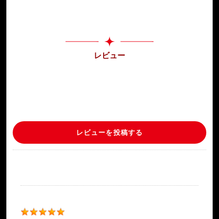
一人ひとりが自分らしい人生を歩むためのヒントをお伝えして
います。
占いは未来を決めつけるものではなく、
自分自身の可能性に気づくための道しるべ。
レビュー
全国を旅して培った柔軟な視点と共感力を大切に、
相談者の心に寄り添う鑑定を心がけています。
「全国を旅して見つけた、あなたの道しるべ」
それが、美南ミナミの鑑定スタイルです。
レビューを投稿する