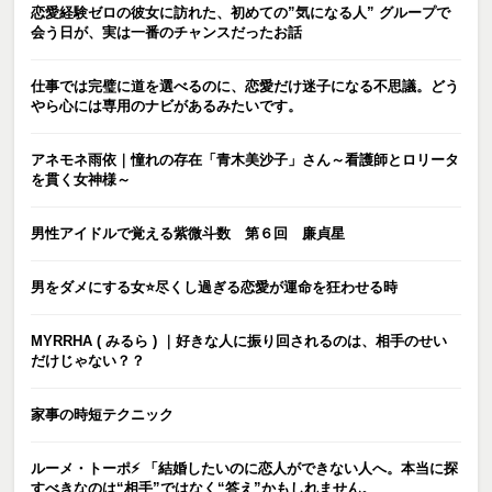
恋愛経験ゼロの彼女に訪れた、初めての”気になる人” グループで
会う日が、実は一番のチャンスだったお話
仕事では完璧に道を選べるのに、恋愛だけ迷子になる不思議。どう
やら心には専用のナビがあるみたいです。
アネモネ雨依｜憧れの存在「青木美沙子」さん～看護師とロリータ
を貫く女神様～
男性アイドルで覚える紫微斗数 第６回 廉貞星
男をダメにする女⭐️尽くし過ぎる恋愛が運命を狂わせる時
MYRRHA ( みるら ) ｜好きな人に振り回されるのは、相手のせい
だけじゃない？？
家事の時短テクニック
ルーメ・トーポ⚡️ 「結婚したいのに恋人ができない人へ。本当に探
すべきなのは“相手”ではなく“答え”かもしれません。