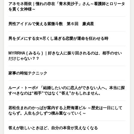
アネモネ雨依｜憧れの存在「青木美沙子」さん～看護師とロリータ
を貫く女神様～
男性アイドルで覚える紫微斗数 第６回 廉貞星
男をダメにする女⭐️尽くし過ぎる恋愛が運命を狂わせる時
MYRRHA ( みるら ) ｜好きな人に振り回されるのは、相手のせい
だけじゃない？？
家事の時短テクニック
ルーメ・トーポ⚡️ 「結婚したいのに恋人ができない人へ。本当に探
すべきなのは“相手”ではなく“答え”かもしれません。
若松生まれのかっぱが案内する上野海運ビル ～歴史は一日にして
ならず。人生も少しずつ積み重なっていく～
答えが欲しいときほど、自分の本音が見えなくなる