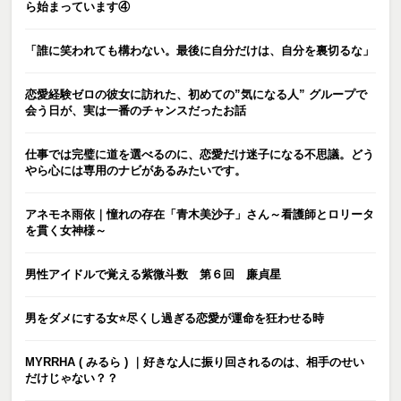
ら始まっています④
「誰に笑われても構わない。最後に自分だけは、自分を裏切るな」
恋愛経験ゼロの彼女に訪れた、初めての”気になる人” グループで
会う日が、実は一番のチャンスだったお話
仕事では完璧に道を選べるのに、恋愛だけ迷子になる不思議。どう
やら心には専用のナビがあるみたいです。
アネモネ雨依｜憧れの存在「青木美沙子」さん～看護師とロリータ
を貫く女神様～
男性アイドルで覚える紫微斗数 第６回 廉貞星
男をダメにする女⭐️尽くし過ぎる恋愛が運命を狂わせる時
MYRRHA ( みるら ) ｜好きな人に振り回されるのは、相手のせい
だけじゃない？？