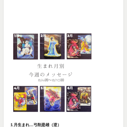
１月生まれ…弓削是雄（逆）