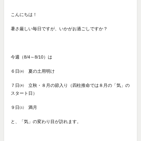
こんにちは！
暑さ厳しい毎日ですが、いかがお過ごしですか？
今週（8/4～8/10）は
６日㈬ 夏の土用明け
７日㈭ 立秋・８月の節入り（四柱推命では８月の「気」の
スタート日）
９日㈯ 満月
と、「気」の変わり目が訪れます。