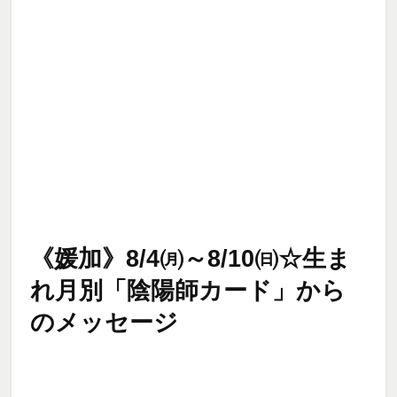
《媛加》8/4㈪～8/10㈰☆生ま
れ月別「陰陽師カード」から
のメッセージ