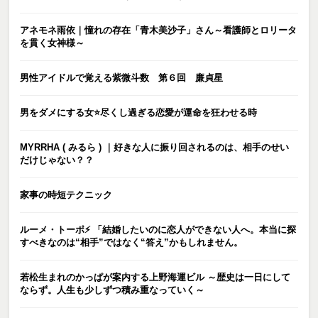
アネモネ雨依｜憧れの存在「青木美沙子」さん～看護師とロリータ
を貫く女神様～
男性アイドルで覚える紫微斗数 第６回 廉貞星
男をダメにする女⭐️尽くし過ぎる恋愛が運命を狂わせる時
MYRRHA ( みるら ) ｜好きな人に振り回されるのは、相手のせい
だけじゃない？？
家事の時短テクニック
ルーメ・トーポ⚡️ 「結婚したいのに恋人ができない人へ。本当に探
すべきなのは“相手”ではなく“答え”かもしれません。
若松生まれのかっぱが案内する上野海運ビル ～歴史は一日にして
ならず。人生も少しずつ積み重なっていく～