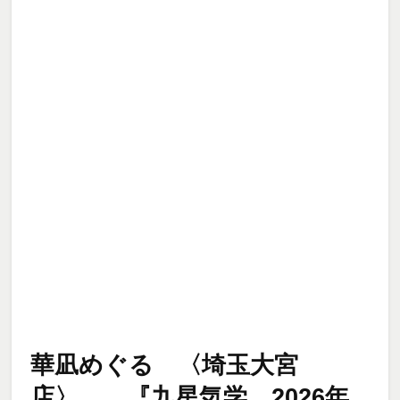
華凪めぐる 〈埼玉大宮
店〉 『九星気学 2026年