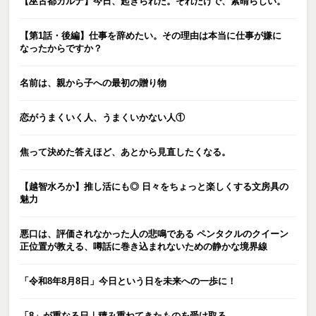
【巫古都カルナ】今日、起きられた。それだけで、素晴らしい。
【第1話・後編】仕事を辞めたい。その理由は本当に仕事が嫌に
なったからですか？
名前は、親から子への最初の贈り物
恋がうまくいく人、うまくいかない人①
焦って決めた答えほど、あとから見直したくなる。
【越智水ろか】推し活にも◎ 日々をちょっと楽しくする文房具の
魅力
悪口は、評価されなかった人の悲鳴である ペンタクルのクイーン
正位置が教える、噂話に巻き込まれないための静かな境界線
「令和8年8月8日」今日という日を未来への一歩に！
「8」が重なる日｜積み重ねてきたものを受け取る