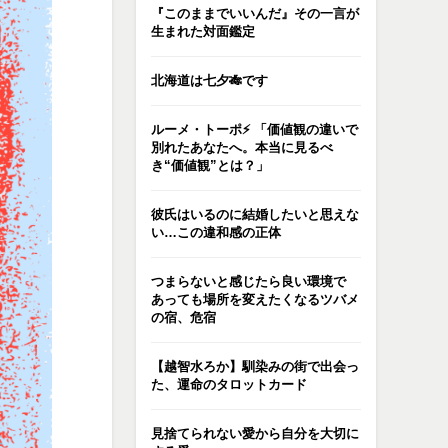
『このままでいいんだ』その一言が
生まれた対面鑑定
北海道は七夕🎋です
ルーメ・トーポ⚡️ 「価値観の違いで
別れたあなたへ。本当に見るべ
き“価値観”とは？」
彼氏はいるのに結婚したいと思えな
い…この違和感の正体
つまらないと感じたら良い環境で
あっても場所を変えたくなるツバメ
の宿、危宿
【越智水ろか】馴染みの街で出会っ
た、運命のタロットカード
見捨てられない愛から自分を大切に