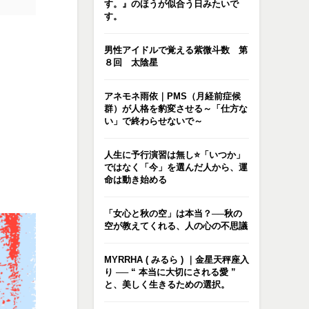
す。』のほうが似合う日みたいで
す。
男性アイドルで覚える紫微斗数 第
８回 太陰星
アネモネ雨依｜PMS（月経前症候
群）が人格を豹変させる～「仕方な
い」で終わらせないで～
人生に予行演習は無し⭐️「いつか」
ではなく「今」を選んだ人から、運
命は動き始める
「女心と秋の空」は本当？──秋の
空が教えてくれる、人の心の不思議
MYRRHA ( みるら ) ｜金星天秤座入
り ── “ 本当に大切にされる愛 ”
と、美しく生きるための選択。