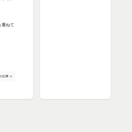
を重ねて
。
の記事 ≫