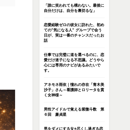
「誰に笑われても構わない。最後に
自分だけは、自分を裏切るな」
恋愛経験ゼロの彼女に訪れた、初め
ての”気になる人” グループで会う
日が、実は一番のチャンスだったお
話
仕事では完璧に道を選べるのに、恋
愛だけ迷子になる不思議。どうやら
心には専用のナビがあるみたいで
す。
アネモネ雨依｜憧れの存在「青木美
沙子」さん～看護師とロリータを貫
く女神様～
男性アイドルで覚える紫微斗数 第
６回 廉貞星
男をダメにする女⭐️尽くし過ぎる恋