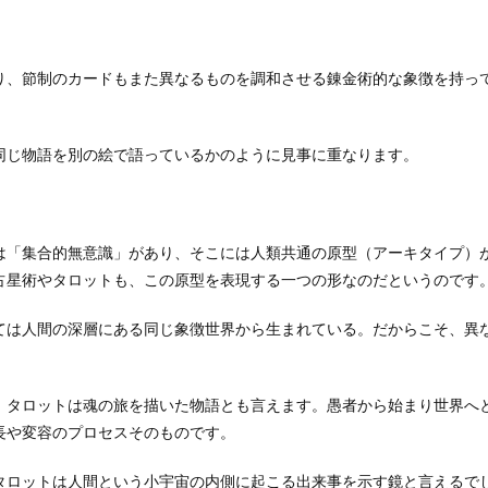
り、節制のカードもまた異なるものを調和させる錬金術的な象徴を持っ
同じ物語を別の絵で語っているかのように見事に重なります。
は「集合的無意識」があり、そこには人類共通の原型（アーキタイプ）
占星術やタロットも、この原型を表現する一つの形なのだというのです
ては人間の深層にある同じ象徴世界から生まれている。だからこそ、異
、タロットは魂の旅を描いた物語とも言えます。愚者から始まり世界へ
長や変容のプロセスそのものです。
タロットは人間という小宇宙の内側に起こる出来事を示す鏡と言えるで