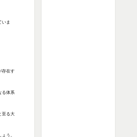
ていま
が存在す
。
なる体系
と至る大
しょう。