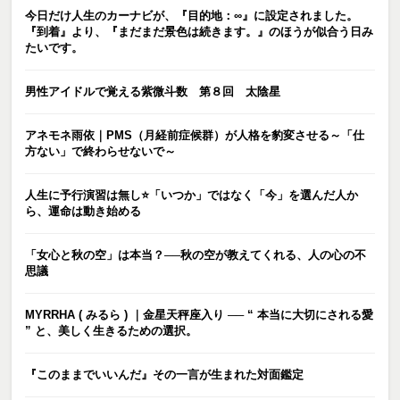
今日だけ人生のカーナビが、『目的地：∞』に設定されました。
『到着』より、『まだまだ景色は続きます。』のほうが似合う日み
たいです。
男性アイドルで覚える紫微斗数 第８回 太陰星
アネモネ雨依｜PMS（月経前症候群）が人格を豹変させる～「仕
方ない」で終わらせないで～
人生に予行演習は無し⭐️「いつか」ではなく「今」を選んだ人か
ら、運命は動き始める
「女心と秋の空」は本当？──秋の空が教えてくれる、人の心の不
思議
MYRRHA ( みるら ) ｜金星天秤座入り ── “ 本当に大切にされる愛
” と、美しく生きるための選択。
『このままでいいんだ』その一言が生まれた対面鑑定