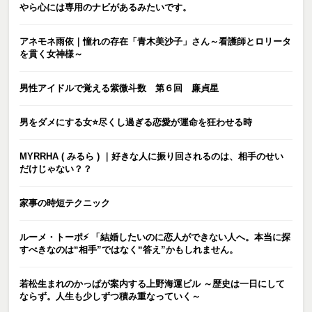
やら心には専用のナビがあるみたいです。
アネモネ雨依｜憧れの存在「青木美沙子」さん～看護師とロリータ
を貫く女神様～
男性アイドルで覚える紫微斗数 第６回 廉貞星
男をダメにする女⭐️尽くし過ぎる恋愛が運命を狂わせる時
MYRRHA ( みるら ) ｜好きな人に振り回されるのは、相手のせい
だけじゃない？？
家事の時短テクニック
ルーメ・トーポ⚡️ 「結婚したいのに恋人ができない人へ。本当に探
すべきなのは“相手”ではなく“答え”かもしれません。
若松生まれのかっぱが案内する上野海運ビル ～歴史は一日にして
ならず。人生も少しずつ積み重なっていく～