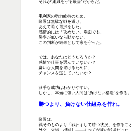
それが“組織を守る最善”だからだ。

毛利家の勢力維持のため、

隆景は無駄な戦を避け、

あえて退く選択をした。

感情的には「攻めたい」場面でも、

勝率が低いなら動かない。

この判断が結果として家を守った。

では、あなたはどうだろうか？

感情で仕事を選んでいないか？

嫌いな人間を避けるために、

チャンスを逃していないか？

派手な成功はわかりやすい。

しかし、本当に強い人間は“負けない構造”を作る。
勝つより、負けない仕組みを作れ。
隆景は、

戦そのものより「戦わずして勝つ状況」を作ること
外交、交渉、根回し——すべてが彼の戦場だった。