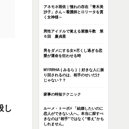
アネモネ雨依｜憧れの存在「青木美
沙子」さん～看護師とロリータを貫
く女神様～
男性アイドルで覚える紫微斗数 第
６回 廉貞星
男をダメにする女⭐️尽くし過ぎる恋
愛が運命を狂わせる時
MYRRHA ( みるら ) ｜好きな人に振
り回されるのは、相手のせいだけ
じゃない？？
家事の時短テクニック
殺し
ルーメ・トーポ⚡️ 「結婚したいのに
恋人ができない人へ。本当に探すべ
きなのは“相手”ではなく“答え”かも
しれません。