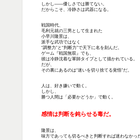
しかし——優しさでは勝てない。

だからこそ、冷静さは武器になる。

戦国時代、

毛利元就の三男として生まれた

小早川隆景は、

派手な武功ではなく

“調整力”と“判断力”で天下に名を刻んだ。

ゲーム『戦国無双』でも、

彼は冷静沈着な軍師タイプとして描かれている。

だが、

その裏にあるのは“迷いを切り捨てる覚悟”だ。

人は、好き嫌いで動く。

しかし、

勝つ人間は「必要かどうか」で動く。

感情は判断を鈍らせる毒だ。
隆景は、

味方であっても切るべきと判断すれば迷わなかった