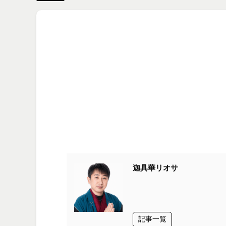
迦具華リオサ
記事一覧