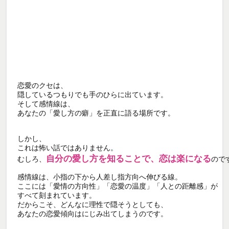
恋愛のクセは、

隠しているつもりでも手のひらに出ています。

そして感情線は、

あなたの「愛し方の癖」を正直に語る場所です。

しかし、

これは怖い話ではありません。

自分の愛し方を知ることで、恋は楽になる
むしろ、
のです
感情線は、小指の下から人差し指方向へ伸びる線。

ここには「愛情の方向性」「恋愛の温度」「人との距離感」が

すべて刻まれています。

だからこそ、どんなに理性で隠そうとしても、

あなたの恋愛傾向はにじみ出てしまうのです。
