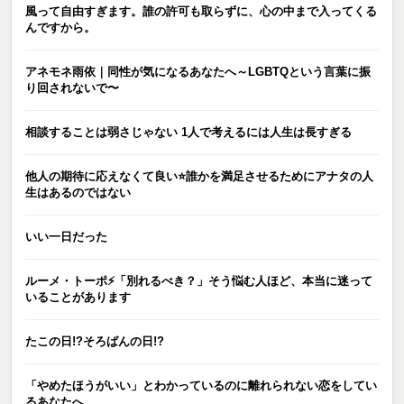
風って自由すぎます。誰の許可も取らずに、心の中まで入ってくる
んですから。
アネモネ雨依｜同性が気になるあなたへ～LGBTQという言葉に振
り回されないで〜
相談することは弱さじゃない 1人で考えるには人生は長すぎる
他人の期待に応えなくて良い⭐️誰かを満足させるためにアナタの人
生はあるのではない
いい一日だった
ルーメ・トーポ⚡️「別れるべき？」そう悩む人ほど、本当に迷って
いることがあります
たこの日!?そろばんの日!?
「やめたほうがいい」とわかっているのに離れられない恋をしてい
るあなたへ