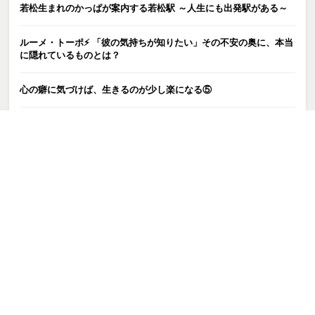
若松生まれのかっぱが案内する若松駅 ～人生にも出発駅がある～
ルーメ・トーポ⚡️ 「彼の気持ちが知りたい」その不安の奥に、本当
に隠れているものとは？
心の癖に気づけば、生きるのが少し楽になる⑤
まだ暑いけれど、立秋｜少し先の暮らしを考える頃
【越智水ろか】運気が停滞していると感じたら。まずは「運動」か
ら始めよう
何も起きていない日にも、心は動いている
あたらしいもの
“好き”と言ってくれるのに、不安になる恋には理由がある
【巫古都カルナ】あの時、諦めなくて良かったと思える日がきっと