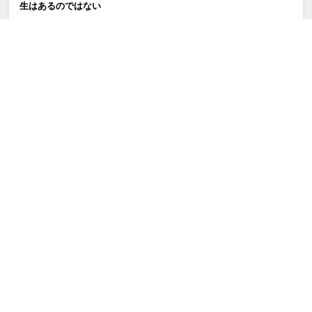
生はあるのではない
いい一日だった
ルーメ・トーポ⚡️「別れるべき？」そう悩む人ほど、本当に迷って
いることがあります
たこの日!?そろばんの日!?
「やめたほうがいい」とわかっているのに離れられない恋をしてい
るあなたへ
若松生まれのかっぱが案内する若戸渡船 ～急がんでも、人はちゃ
んと目的地に着く～
【巫古都カルナ】今日、起きられた。それだけで、素晴らしい。
【第1話・後編】仕事を辞めたい。その理由は本当に仕事が嫌に
なったからですか？