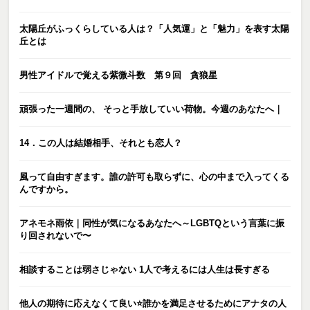
太陽丘がふっくらしている人は？「人気運」と「魅力」を表す太陽
丘とは
男性アイドルで覚える紫微斗数 第９回 貪狼星
頑張った一週間の、 そっと手放していい荷物。今週のあなたへ｜
14．この人は結婚相手、それとも恋人？
風って自由すぎます。誰の許可も取らずに、心の中まで入ってくる
んですから。
アネモネ雨依｜同性が気になるあなたへ～LGBTQという言葉に振
り回されないで〜
相談することは弱さじゃない 1人で考えるには人生は長すぎる
他人の期待に応えなくて良い⭐️誰かを満足させるためにアナタの人