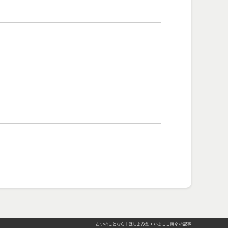
占いのことなら｜ほしよみ堂
>
いまここ而今 の記事