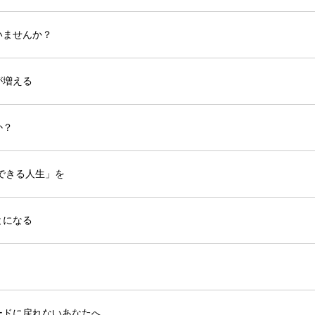
いませんか？
が増える
か？
できる人生」を
とになる
ードに戻れないあなたへ