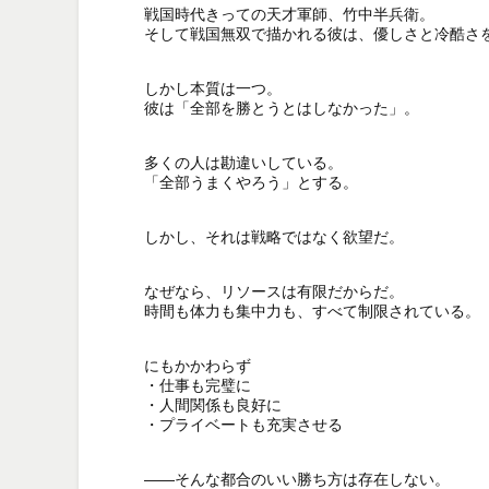
戦国時代きっての天才軍師、竹中半兵衛。

そして戦国無双で描かれる彼は、優しさと冷酷さを
しかし本質は一つ。

彼は「全部を勝とうとはしなかった」。

多くの人は勘違いしている。

「全部うまくやろう」とする。

しかし、それは戦略ではなく欲望だ。

なぜなら、リソースは有限だからだ。

時間も体力も集中力も、すべて制限されている。

にもかかわらず

・仕事も完璧に

・人間関係も良好に

・プライベートも充実させる

——そんな都合のいい勝ち方は存在しない。
