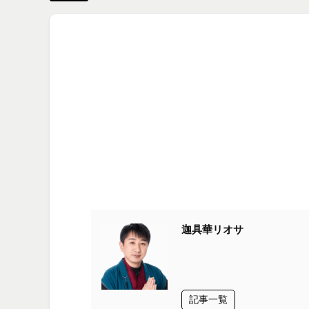
迦具華リオサ
記事一覧