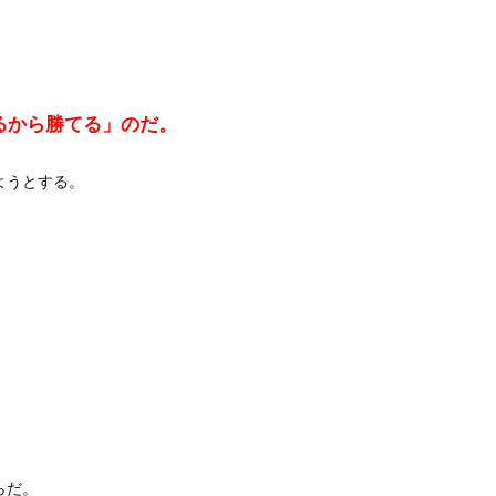
るから勝てる」のだ。
うとする。



だ。
