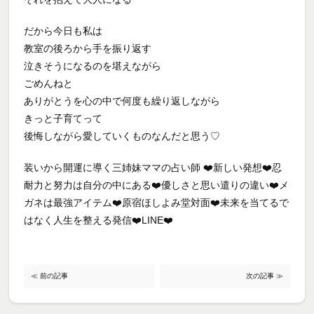
だから今日も私は
教室の後ろから手を振り返す
泣きそうになるのを堪えながら
ごめんねと
ありがとうを心の中で何度も繰り返しながら
きっと子育てって
後悔しながら愛していくものなんだと思う♡
装いから開運に導く三姉妹ママの占い師 ❤️新しい発想❤️忍
耐力と努力は自分の中にある❤️優しさと思い遣りの違い❤️メ
ガネは最強アイテム❤️原宿ほしよみ堂対面❤️未来を当てるで
はなく人生を整える発信❤️LINE❤️
≪ 前の記事
次の記事 ≫