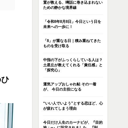
置が教える、噂話に巻き込まれない
ための静かな境界線
「令和8年8月8日」今日という日を
未来への一歩に！
「8」が重なる日｜積み重ねてきた
ものを受け取る
中指の下がふっくらしている人は？
土星丘が教えてくれる「責任感」と
「探究心」
のひ
運気アップおしゃれ帖 その一着
が、 今日の主役になる
“いい人でいよう”とする恋ほど、心
が疲れてしまう理由
今日だけ人生のカーナビが、『目的
地：∞』に設定されました。『到