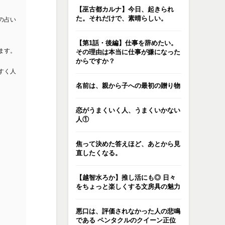
【巫古都カルナ】今日、起きられ
た。それだけで、素晴らしい。
の占い
【第1話・後編】仕事を辞めたい。
ます。
その理由は本当に仕事が嫌になった
からですか？
すく人
名前は、親から子への最初の贈り物
恋がうまくいく人、うまくいかない
人①
焦って決めた答えほど、あとから見
直したくなる。
【越智水ろか】推し活にも◎ 日々
をちょっと楽しくする文房具の魅力
悪口は、評価されなかった人の悲鳴
である ペンタクルのクイーン正位