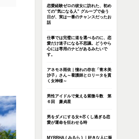
恋愛経験ゼロの彼女に訪れた、初め
ての”気になる人” グループで会う
日が、実は一番のチャンスだったお
話
仕事では完璧に道を選べるのに、恋
愛だけ迷子になる不思議。どうやら
心には専用のナビがあるみたいで
す。
アネモネ雨依｜憧れの存在「青木美
沙子」さん～看護師とロリータを貫
く女神様～
男性アイドルで覚える紫微斗数 第
６回 廉貞星
男をダメにする女⭐️尽くし過ぎる恋
愛が運命を狂わせる時
MYRRHA ( みるら ) ｜好きな人に振