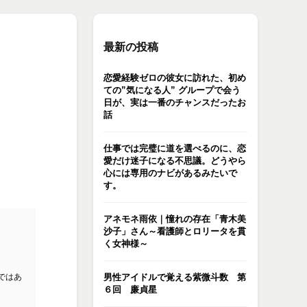
最新の投稿
恋愛経験ゼロの彼女に訪れた、初め
ての”気になる人” グループで会う
日が、実は一番のチャンスだったお
話
仕事では完璧に道を選べるのに、恋
愛だけ迷子になる不思議。どうやら
心には専用のナビがあるみたいで
す。
アネモネ雨依｜憧れの存在「青木美
沙子」さん～看護師とロリータを貫
く女神様～
ではあ
男性アイドルで覚える紫微斗数 第
６回 廉貞星