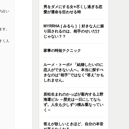
男をダメにする女⭐️尽くし過ぎる恋
の占い
愛が運命を狂わせる時
MYRRHA ( みるら ) ｜好きな人に振
ます。
り回されるのは、相手のせいだけ
じゃない？？
すく人
家事の時短テクニック
ルーメ・トーポ⚡️ 「結婚したいのに
恋人ができない人へ。本当に探すべ
きなのは“相手”ではなく“答え”かも
しれません。
若松生まれのかっぱが案内する上野
海運ビル ～歴史は一日にしてなら
ず。人生も少しずつ積み重なってい
く～
答えが欲しいときほど、自分の本音