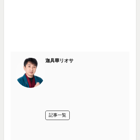
迦具華リオサ
記事一覧